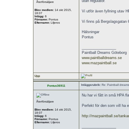
utan regulator.
Återförsäljare
Blev medlem:
14 okt 2015,
Vi utför även fyllning utav 
18:07
Inlägg:
6
Förnamn:
Pontus
Vi finns på Bergslagsgatan 6
Efternamn:
Liljeros
Hälsningar
Pontus
_________________
Paintball Dreams Göteborg
www.paintballdreams.se
www.mazpaintball.se
Upp
Inläggsrubrik:
Re: Paintball dream
Pontus36911
Nu har vi fått in små HPA f
Återförsäljare
Perfekt för den som vill ha e
Blev medlem:
14 okt 2015,
18:07
http://mazpaintball.se/tankar
Inlägg:
6
Förnamn:
Pontus
Efternamn:
Liljeros
_________________