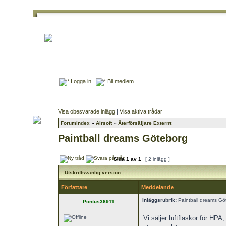
Logga in
Bli medlem
Visa obesvarade inlägg
|
Visa aktiva trådar
Forumindex
»
Airsoft
»
Återförsäljare Externt
Paintball dreams Göteborg
Sida
1
av
1
[ 2 inlägg ]
Utskriftsvänlig version
Författare
Meddelande
Inläggsrubrik:
Paintball dreams Gö
Pontus36911
Vi säljer luftflaskor för HPA