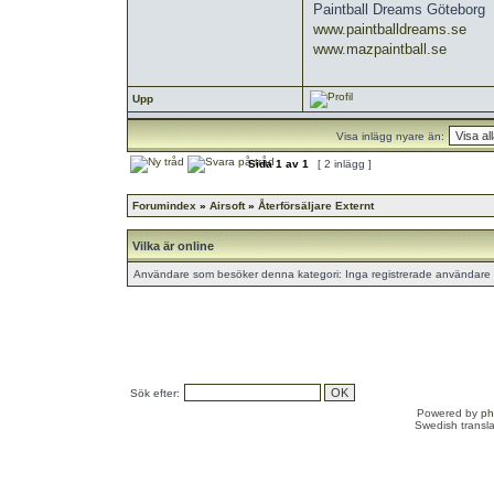
Paintball Dreams Göteborg
www.paintballdreams.se
www.mazpaintball.se
Upp
Visa inlägg nyare än:
Sida
1
av
1
[ 2 inlägg ]
Forumindex
»
Airsoft
»
Återförsäljare Externt
Vilka är online
Användare som besöker denna kategori: Inga registrerade användare 
Sök efter:
Powered by
p
Swedish transl