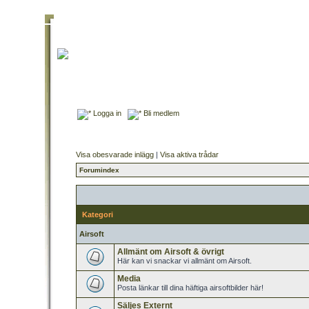
Logga in
Bli medlem
Visa obesvarade inlägg
|
Visa aktiva trådar
Forumindex
Kategori
Airsoft
Allmänt om Airsoft & övrigt
Här kan vi snackar vi allmänt om Airsoft.
Media
Posta länkar till dina häftiga airsoftbilder här!
Säljes Externt