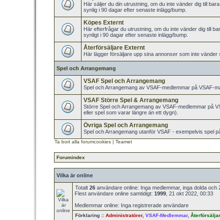
Här säljer du din utrustning, om du inte vänder dig till b
synlig i 90 dagar efter senaste inlägg/bump.
Köpes Externt
Här efterfrågar du utrustning, om du inte vänder dig till 
synligt i 90 dagar efter senaste inlägg/bump.
Återförsäljare Externt
Här lägger försäljare upp sina annonser som inte vänder s
Spel och Arrangemang
VSAF Spel och Arrangemang
Spel och Arrangemang av VSAF-medlemmar på VSAF-mar
VSAF Större Spel & Arrangemang
Större Spel och Arrangemang av VSAF-medlemmar på VS
eller spel som varar längre än ett dygn).
Övriga Spel och Arrangemang
Spel och Arrangemang utanför VSAF - exempelvis spel på 
Ta bort alla forumcookies
|
Teamet
Forumindex
Vilka är online
Totalt
26
användare online: Inga medlemmar, inga dolda och 
Flest användare online samtidigt:
1999
, 21 okt 2022, 00:33
Medlemmar online: Inga registrerade användare
Förklaring ::
Administratörer
,
VSAF-Medlemmar
,
Återförsälja