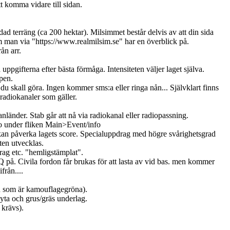
tt komma vidare till sidan.
ad terräng (ca 200 hektar). Milsimmet består delvis av att din sida
om man via "https://www.realmilsim.se" har en överblick på.
ån arr.
uppgifterna efter bästa förmåga. Intensiteten väljer laget själva.
pen.
du skall göra. Ingen kommer sms:a eller ringa nån... Självklart finns
 radiokanaler som gäller.
anländer. Stab går att nå via radiokanal eller radiopassning.
fo under fliken Main>Event/info
n påverka lagets score. Specialuppdrag med högre svårighetsgrad
en utvecklas.
rag etc. "hemligstämplat".
HQ på. Civila fordon får brukas för att lasta av vid bas. men kommer
från....
on som är kamouflagegröna).
yta och grus/gräs underlag.
 krävs).