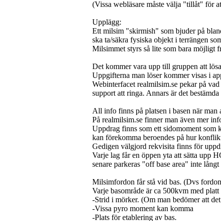
(Vissa webläsare måste välja "tillåt" för a
Upplägg:
Ett milsim "skirmish" som bjuder på bland
ska ta/säkra fysiska objekt i terrängen s
Milsimmet styrs så lite som bara möjligt fr
Det kommer vara upp till gruppen att lösa 
Uppgifterna man löser kommer visas i ap
Webinterfacet realmilsim.se pekar på vad 
support att ringa. Annars är det bestämda
All info finns på platsen i basen när man 
På realmilsim.se finner man även mer in
Uppdrag finns som ett sidomoment som ka
kan förekomma beroendes på hur konflikt
Gedigen välgjord rekvisita finns för uppd
Varje lag får en öppen yta att sätta upp 
senare parkeras "off base area" inte långt i
Milsimfordon får stå vid bas. (Dvs ford
Varje basområde är ca 500kvm med platt 
-Strid i mörker. (Om man bedömer att det
-Vissa pyro moment kan komma
-Plats för etablering av bas.