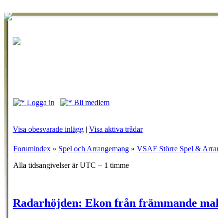
Logga in
Bli medlem
Visa obesvarade inlägg
|
Visa aktiva trådar
Forumindex
»
Spel och Arrangemang
»
VSAF Större Spel & Arr
Alla tidsangivelser är UTC + 1 timme
Radarhöjden: Ekon från främmande ma