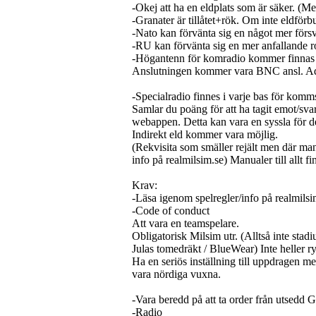
-Okej att ha en eldplats som är säker. (
-Granater är tillåtet+rök. Om inte eldförb
-Nato kan förvänta sig en något mer försv
-RU kan förvänta sig en mer anfallande r
-Högantenn för komradio kommer finnas i 
Anslutningen kommer vara BNC ansl. Adap
-Specialradio finnes i varje bas för komm
Samlar du poäng för att ha tagit emot/sva
webappen. Detta kan vara en syssla för de
Indirekt eld kommer vara möjlig.
(Rekvisita som smäller rejält men där man
info på realmilsim.se) Manualer till allt fi
Krav:
-Läsa igenom spelregler/info på realmilsi
-Code of conduct
Att vara en teamspelare.
Obligatorisk Milsim utr. (Alltså inte sta
Julas tomedräkt / BlueWear) Inte heller 
Ha en seriös inställning till uppdragen me
vara nördiga vuxna.
-Vara beredd på att ta order från utsedd 
-Radio