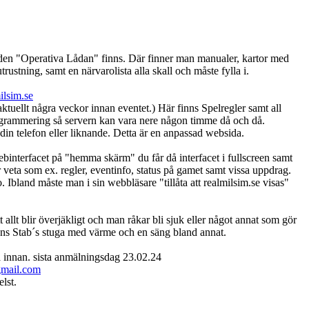
r den "Operativa Lådan" finns. Där finner man manualer, kartor med
rustning, samt en närvarolista alla skall och måste fylla i.
ilsim.se
ktuellt några veckor innan eventet.) Här finns Spelregler samt all
ogrammering så servern kan vara nere någon timme då och då.
din telefon eller liknande. Detta är en anpassad websida.
binterfacet på "hemma skärm" du får då interfacet i fullscreen samt
r veta som ex. regler, eventinfo, status på gamet samt vissa uppdrag.
o. Ibland måste man i sin webbläsare "tillåta att realmilsim.se visas"
llt blir överjäkligt och man råkar bli sjuk eller något annat som gör
nns Stab´s stuga med värme och en säng bland annat.
 innan. sista anmälningsdag 23.02.24
mail.com
lst.