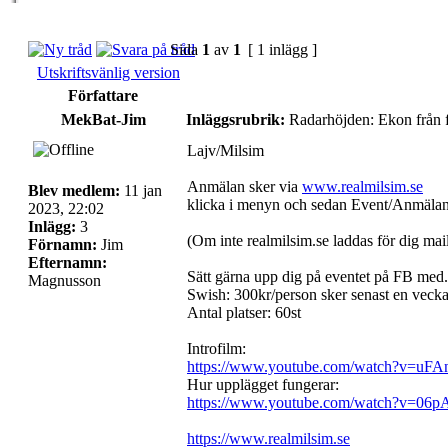
Sida
1
av
1
[ 1 inlägg ]
Utskriftsvänlig version
Författare
MekBat-Jim
Inläggsrubrik:
Radarhöjden: Ekon från
Lajv/Milsim
Anmälan sker via
www.realmilsim.se
Blev medlem:
11 jan
klicka i menyn och sedan Event/Anmälan
2023, 22:02
Inlägg:
3
(Om inte realmilsim.se laddas för dig ma
Förnamn:
Jim
Efternamn:
Sätt gärna upp dig på eventet på FB med.
Magnusson
Swish: 300kr/person sker senast en vecka
Antal platser: 60st
Introfilm:
https://www.youtube.com/watch?v=u
Hur upplägget fungerar:
https://www.youtube.com/watch?v=06
https://www.realmilsim.se