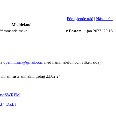
Föregående tråd
|
Nästa tråd
Meddelande
 främmande makt
Postat:
11 jan 2023, 23:16
.
ila
openmilsim@gmail.com
med namn telefon och vilken sida)
 innan. sista anmälningsdag 23.02.24
FAnsqSWRFM
pAt7_DZLI