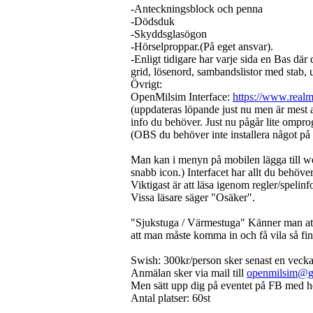
-Anteckningsblock och penna
-Dödsduk
-Skyddsglasögon
-Hörselproppar.(På eget ansvar).
-Enligt tidigare har varje sida en Bas dä
grid, lösenord, sambandslistor med stab, ut
Övrigt:
OpenMilsim Interface:
https://www.realm
(uppdateras löpande just nu men är mest a
info du behöver. Just nu pågår lite ompr
(OBS du behöver inte installera något på 
Man kan i menyn på mobilen lägga till we
snabb icon.) Interfacet har allt du behöve
Viktigast är att läsa igenom regler/spelinf
Vissa läsare säger "Osäker".
"Sjukstuga / Värmestuga" Känner man att a
att man måste komma in och få vila så fi
Swish: 300kr/person sker senast en vecka
Anmälan sker via mail till
openmilsim@g
Men sätt upp dig på eventet på FB med he
Antal platser: 60st