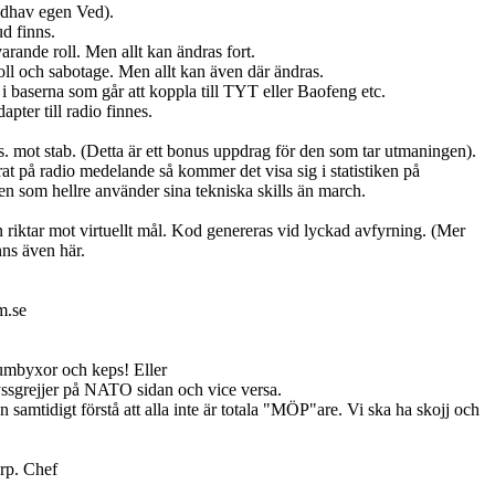
Medhav egen Ved).
ud finns.
arande roll. Men allt kan ändras fort.
oll och sabotage. Men allt kan även där ändras.
baserna som går att koppla till TYT eller Baofeng etc.
ter till radio finnes.
s. mot stab. (Detta är ett bonus uppdrag för den som tar utmaningen).
rat på radio medelande så kommer det visa sig i statistiken på
n som hellre använder sina tekniska skills än march.
 riktar mot virtuellt mål. Kod genereras vid lyckad avfyrning. (Mer
nns även här.
m.se
diumbyxor och keps! Eller
ryssgrejjer på NATO sidan och vice versa.
n samtidigt förstå att alla inte är totala "MÖP"are. Vi ska ha skojj och
Grp. Chef