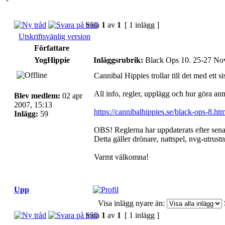
Sida
1
av
1
[ 1 inlägg ]
Utskriftsvänlig version
Författare
YogHippie
Inläggsrubrik:
Black Ops 10. 25-27 Nov
Cannibal Hippies trollar till det med ett si
All info, regler, upplägg och hur göra an
Blev medlem:
02 apr
2007, 15:13
https://cannibalhippies.se/black-ops-8.htm
Inlägg:
59
OBS! Reglerna har uppdaterats efter sena
Detta gäller drönare, nattspel, nvg-utrustn
Varmt välkomna!
Upp
Visa inlägg nyare än:
Sida
1
av
1
[ 1 inlägg ]