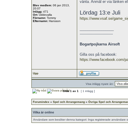
vänta. Anmäl er via länken el
Blev medlem:
06 jan 2013,
20:07
Lördag 13:e Juli
Inlägg:
471
Ort:
Uddevalla
Förnamn:
Tommy
https://www.vsaf.se/game_s
Efternamn:
Hansson
_________________
-----------------------------
Bogartpojkarna Airsoft
Gilla oss på facebook:
https://www.facebook.com/pa
Upp
Visa inlägg nyare än:
Sida
1
av
1
[ 1 inlägg ]
Forumindex
»
Spel och Arrangemang
»
Övriga Spel och Arrangema
Vilka är online
Användare som besöker denna kategori: Inga registrerade användare o