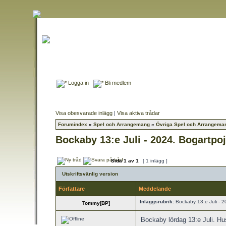
Logga in
Bli medlem
Visa obesvarade inlägg
|
Visa aktiva trådar
Forumindex
»
Spel och Arrangemang
»
Övriga Spel och Arrangema
Bockaby 13:e Juli - 2024. Bogartpoj
Sida
1
av
1
[ 1 inlägg ]
Utskriftsvänlig version
Författare
Meddelande
Inläggsrubrik:
Bockaby 13:e Juli - 2
Tommy[BP]
Bockaby lördag 13:e Juli. Hu