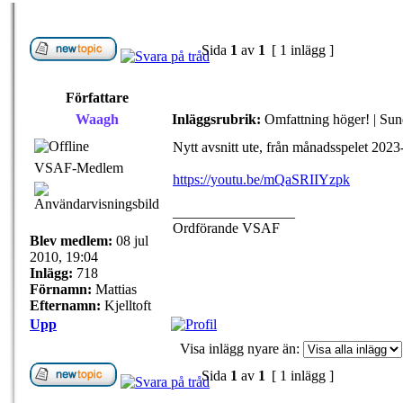
Sida
1
av
1
[ 1 inlägg ]
Författare
Waagh
Inläggsrubrik:
Omfattning höger! | Su
Nytt avsnitt ute, från månadsspelet 2023
VSAF-Medlem
https://youtu.be/mQaSRIIYzpk
_________________
Ordförande VSAF
Blev medlem:
08 jul
2010, 19:04
Inlägg:
718
Förnamn:
Mattias
Efternamn:
Kjelltoft
Upp
Visa inlägg nyare än:
Sida
1
av
1
[ 1 inlägg ]