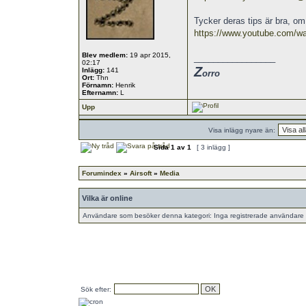
Tycker deras tips är bra, om
https://www.youtube.com/w
Blev medlem:
19 apr 2015,
_________________
02:17
Z
Inlägg:
141
orro
Ort:
Thn
Förnamn:
Henrik
Efternamn:
L
Upp
Visa inlägg nyare än:
Sida
1
av
1
[ 3 inlägg ]
Forumindex
»
Airsoft
»
Media
Vilka är online
Användare som besöker denna kategori: Inga registrerade användare 
Sök efter: