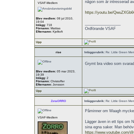
någon som är intresserad av 
VSAF-Medlem
https://youtu.be/QwuZXGb
Blev medlem:
08 jul 2010,
19:04
_________________
Inlägg:
718
Ordförande VSAF
Förnamn:
Mattias
Efternamn:
Kjelltoft
Upp
rise
Inläggsrubrik:
Re: Little Green Men
Grymt bra video som svarade
Blev medlem:
05 mar 2023,
19:39
Inlägg:
2
Förnamn:
Christoffer
Efternamn:
Jonsson
Upp
ZetaORRO
Inläggsrubrik:
Re: Little Green Men
Påminner om Waagh mycket b
VSAF-Medlem
Lägger även in ett tips om N
sina egna saker. Man behöve
https://www.youtube.com/@ai