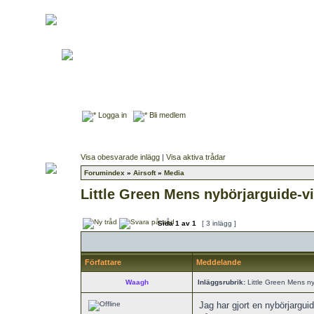
Logga in
Bli medlem
Visa obesvarade inlägg
|
Visa aktiva trådar
Forumindex
»
Airsoft
»
Media
Little Green Mens nybörjarguide-v
Sida
1
av
1
[ 3 inlägg ]
Författare
Meddelande
Waagh
Inläggsrubrik:
Little Green Mens ny
Jag har gjort en nybörjargui