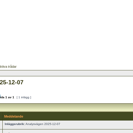
ktiva trådar
25-12-07
ida
1
av
1
[ 1 inlägg ]
Meddelande
Inläggsrubrik:
Analysvägen 2025-12-07