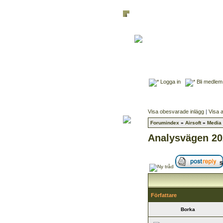
Logga in
Bli medlem
Visa obesvarade inlägg
|
Visa a
Forumindex
»
Airsoft
»
Media
Analysvägen 20
S
Författare
Borka