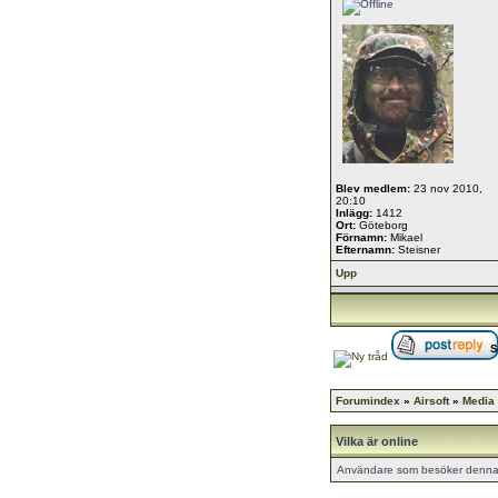
Blev medlem:
23 nov 2010,
20:10
Inlägg:
1412
Ort:
Göteborg
Förnamn:
Mikael
Efternamn:
Steisner
Upp
S
Forumindex
»
Airsoft
»
Media
Vilka är online
Användare som besöker denna k