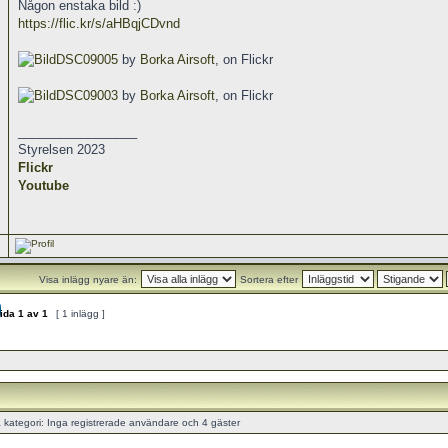
Någon enstaka bild :)
https://flic.kr/s/aHBqjCDvnd
DSC09005
by
Borka Airsoft
, on Flickr
DSC09003
by
Borka Airsoft
, on Flickr
_________________
Styrelsen 2023
Flickr
Youtube
Visa inlägg nyare än:
Sortera efter
ida
1
av
1
[ 1 inlägg ]
ategori: Inga registrerade användare och 4 gäster