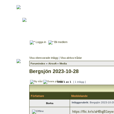
Logga in
Bli medlem
Visa obesvarade inlägg
|
Visa aktiva trådar
Forumindex
»
Airsoft
»
Media
Bergsjön 2023-10-28
Sida
1
av
1
[ 1 inlägg ]
Författare
Meddelande
Inläggsrubrik:
Bergsjön 2023-10-2
Borka
https://flic.kr/s/aHBqjB1eyw