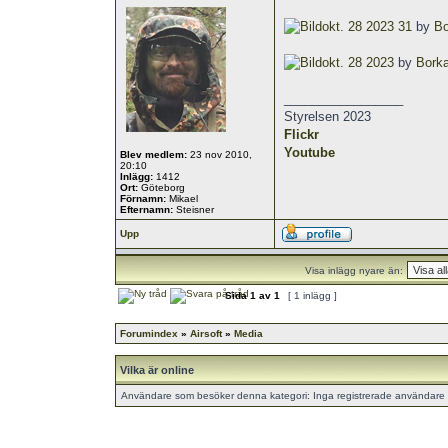
okt. 28 2023 31
by
Bo
okt. 28 2023
by
Borka
_________________
Styrelsen 2023
Flickr
Youtube
Blev medlem:
23 nov 2010,
20:10
Inlägg:
1412
Ort:
Göteborg
Förnamn:
Mikael
Efternamn:
Steisner
Upp
Visa inlägg nyare än:
Sida
1
av
1
[ 1 inlägg ]
Forumindex
»
Airsoft
»
Media
Vilka är online
Användare som besöker denna kategori: Inga registrerade användare 