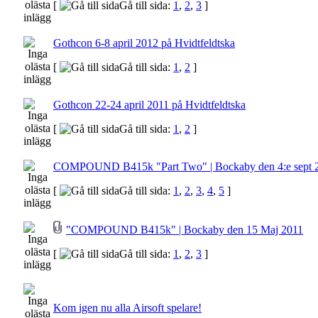
[
Gå till sida:
1
,
2
,
3
]
Gothcon 6-8 april 2012 på Hvidtfeldtska
[
Gå till sida:
1
,
2
]
Gothcon 22-24 april 2011 på Hvidtfeldtska
[
Gå till sida:
1
,
2
]
COMPOUND B415k "Part Two" | Bockaby den 4:e sept 
[
Gå till sida:
1
,
2
,
3
,
4
,
5
]
"COMPOUND B415k" | Bockaby den 15 Maj 2011
[
Gå till sida:
1
,
2
,
3
]
Kom igen nu alla Airsoft spelare!