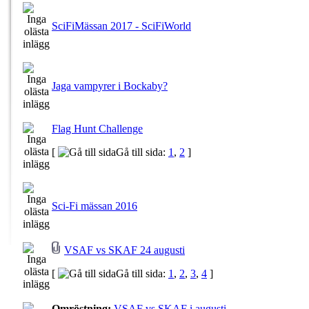
SciFiMässan 2017 - SciFiWorld
Jaga vampyrer i Bockaby?
Flag Hunt Challenge
[
Gå till sida:
1
,
2
]
Sci-Fi mässan 2016
VSAF vs SKAF 24 augusti
[
Gå till sida:
1
,
2
,
3
,
4
]
Omröstning:
VSAF vs SKAF i augusti