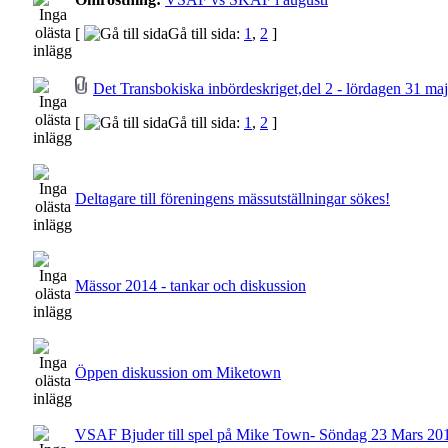
[
Gå till sida:
1
,
2
]
Det Transbokiska inbördeskriget,del 2 - lördagen 31 ma
[
Gå till sida:
1
,
2
]
Deltagare till föreningens mässutställningar sökes!
Mässor 2014 - tankar och diskussion
Öppen diskussion om Miketown
VSAF Bjuder till spel på Mike Town- Söndag 23 Mars 20