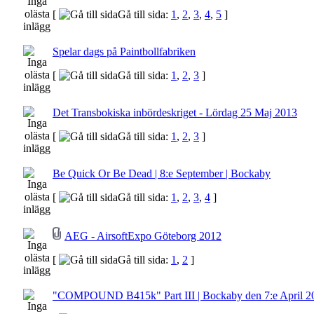
[
Gå till sida:
1
,
2
,
3
,
4
,
5
]
Spelar dags på Paintbollfabriken
[
Gå till sida:
1
,
2
,
3
]
Det Transbokiska inbördeskriget - Lördag 25 Maj 2013
[
Gå till sida:
1
,
2
,
3
]
Be Quick Or Be Dead | 8:e September | Bockaby
[
Gå till sida:
1
,
2
,
3
,
4
]
AEG - AirsoftExpo Göteborg 2012
[
Gå till sida:
1
,
2
]
"COMPOUND B415k" Part III | Bockaby den 7:e April 2