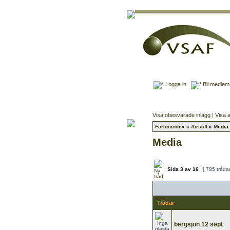
Logga in
Bli medlem
Visa obesvarade inlägg
|
Visa a
Forumindex
»
Airsoft
»
Media
Media
Sida
3
av
16
[ 785 tråda
Trådar
bergsjon 12 sept