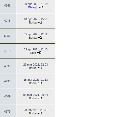
20 apr 2021, 21:19
4646
Waagh
18 apr 2021, 15:51
4978
Borka
05 apr 2021, 12:12
5053
Borka
03 apr 2021, 12:13
5118
Tapir
21 mar 2021, 22:03
4930
Borka
15 mar 2021, 11:13
4793
Borka
08 mar 2021, 00:44
4809
Borka
28 feb 2021, 23:40
4679
Borka