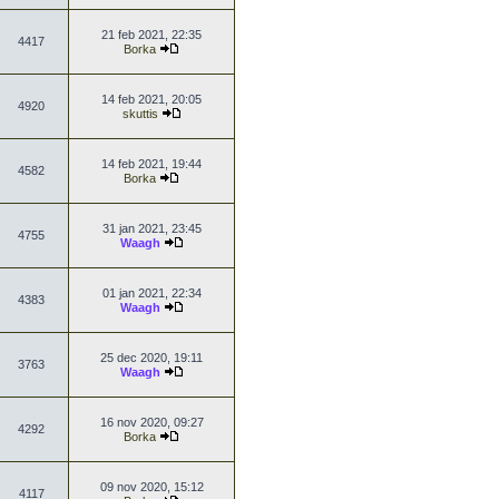
21 feb 2021, 22:35
4417
Borka
14 feb 2021, 20:05
4920
skuttis
14 feb 2021, 19:44
4582
Borka
31 jan 2021, 23:45
4755
Waagh
01 jan 2021, 22:34
4383
Waagh
25 dec 2020, 19:11
3763
Waagh
16 nov 2020, 09:27
4292
Borka
09 nov 2020, 15:12
4117