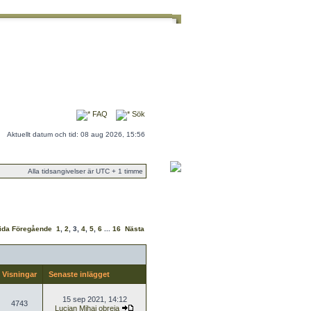
FAQ
Sök
Aktuellt datum och tid: 08 aug 2026, 15:56
Alla tidsangivelser är UTC + 1 timme
sida
Föregående
1
,
2
,
3
,
4
,
5
,
6
...
16
Nästa
Visningar
Senaste inlägget
15 sep 2021, 14:12
4743
Lucian Mihai obreja