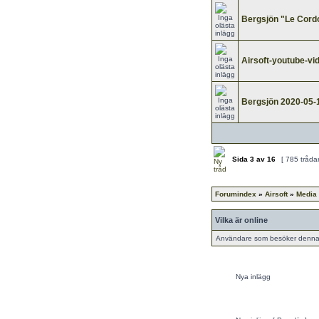
Bergsjön "Le Cord
Airsoft-youtube-vi
Bergsjön 2020-05-
Sida
3
av
16
[ 785 tråda
Forumindex
»
Airsoft
»
Media
Vilka är online
Användare som besöker denna k
Nya inlägg