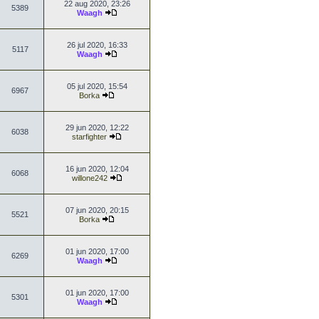
22 aug 2020, 23:26
5389
Waagh
26 jul 2020, 16:33
5117
Waagh
05 jul 2020, 15:54
6967
Borka
29 jun 2020, 12:22
6038
starfighter
16 jun 2020, 12:04
6068
willone242
07 jun 2020, 20:15
5521
Borka
01 jun 2020, 17:00
6269
Waagh
01 jun 2020, 17:00
5301
Waagh