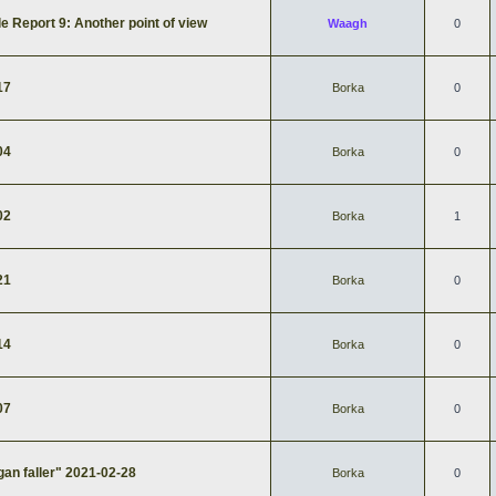
 Report 9: Another point of view
Waagh
0
17
Borka
0
04
Borka
0
02
Borka
1
21
Borka
0
14
Borka
0
07
Borka
0
gan faller" 2021-02-28
Borka
0