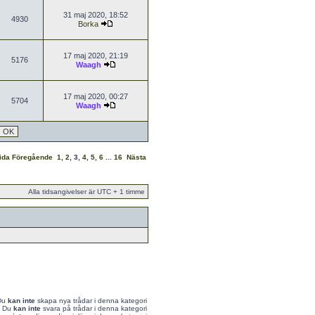
31 maj 2020, 18:52
4930
Borka
17 maj 2020, 21:19
5176
Waagh
17 maj 2020, 00:27
5704
Waagh
sida
Föregående
1
,
2
,
3
,
4
,
5
,
6
...
16
Nästa
Alla tidsangivelser är UTC + 1 timme
Du
kan inte
skapa nya trådar i denna kategori
Du
kan inte
svara på trådar i denna kategori