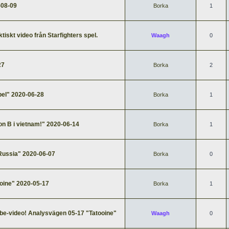
-08-09
Borka
1
ktiskt video från Starfighters spel.
Waagh
0
27
Borka
2
pel" 2020-06-28
Borka
1
n B i vietnam!" 2020-06-14
Borka
1
Russia" 2020-06-07
Borka
0
oine" 2020-05-17
Borka
1
tube-video! Analysvägen 05-17 "Tatooine"
Waagh
0