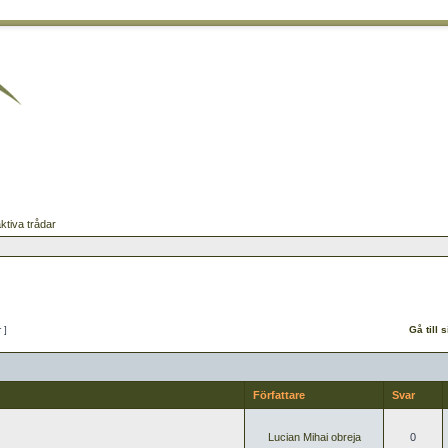
ktiva trådar
r ]
Gå till 
Författare
Svar
Lucian Mihai obreja
0