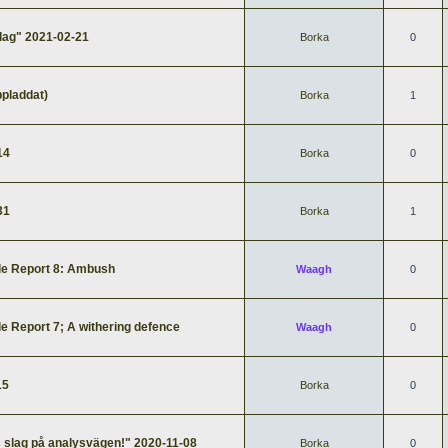
dag" 2021-02-21
Borka
0
pladdat)
Borka
1
14
Borka
0
31
Borka
1
e Report 8: Ambush
Waagh
0
 Report 7; A withering defence
Waagh
0
15
Borka
0
 slag på analysvägen!" 2020-11-08
Borka
0