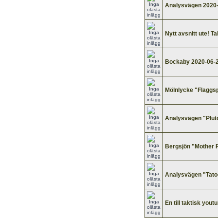
Analysvägen 2020
Nytt avsnitt ute! Ta
Bockaby 2020-06-
Mölnlycke "Flaggs
Analysvägen "Pluto
Bergsjön "Mother 
Analysvägen "Tato
En till taktisk you