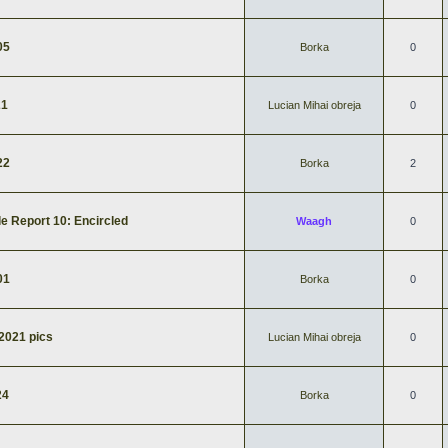
05
Borka
0
21
Lucian Mihai obreja
0
22
Borka
2
e Report 10: Encircled
Waagh
0
01
Borka
0
2021 pics
Lucian Mihai obreja
0
24
Borka
0