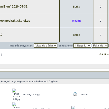
on Bleu" 2020-05-31
Borka
0
deo med taktiskt fokus
Waagh
0
10
Borka
2
Visa trådar nyare än:
Sortera efter
r ]
Gå till 
ategori: Inga registrerade användare och 2 gäster
Inga nya inlägg
Anslag