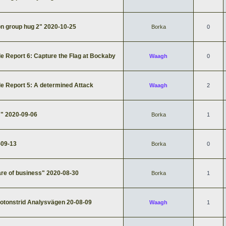
n group hug 2" 2020-10-25
Borka
0
 Report 6: Capture the Flag at Bockaby
Waagh
0
e Report 5: A determined Attack
Waagh
2
!" 2020-09-06
Borka
1
-09-13
Borka
0
are of business" 2020-08-30
Borka
1
lotonstrid Analysvägen 20-08-09
Waagh
1