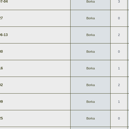
7-04
Borka
3
27
Borka
0
6-13
Borka
2
30
Borka
0
16
Borka
1
02
Borka
2
09
Borka
1
25
Borka
0