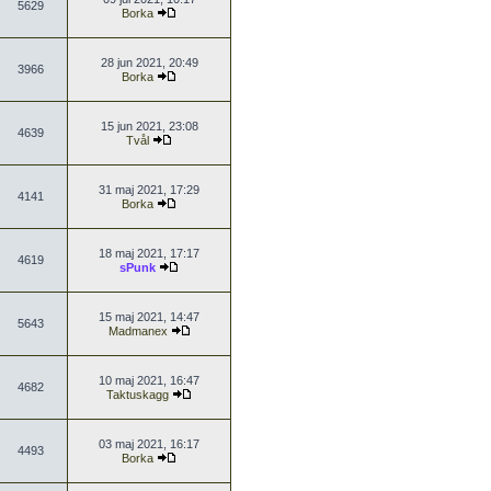
5629
Borka
28 jun 2021, 20:49
3966
Borka
15 jun 2021, 23:08
4639
Tvål
31 maj 2021, 17:29
4141
Borka
18 maj 2021, 17:17
4619
sPunk
15 maj 2021, 14:47
5643
Madmanex
10 maj 2021, 16:47
4682
Taktuskagg
03 maj 2021, 16:17
4493
Borka