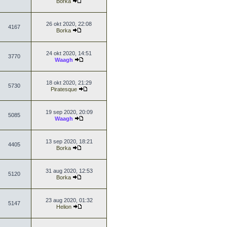
Borka
26 okt 2020, 22:08
4167
Borka
24 okt 2020, 14:51
3770
Waagh
18 okt 2020, 21:29
5730
Piratesque
19 sep 2020, 20:09
5085
Waagh
13 sep 2020, 18:21
4405
Borka
31 aug 2020, 12:53
5120
Borka
23 aug 2020, 01:32
5147
Helion