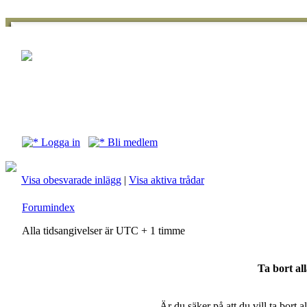
Logga in
Bli medlem
Visa obesvarade inlägg
|
Visa aktiva trådar
Forumindex
Alla tidsangivelser är UTC + 1 timme
Ta bort al
Är du säker på att du vill ta bort 