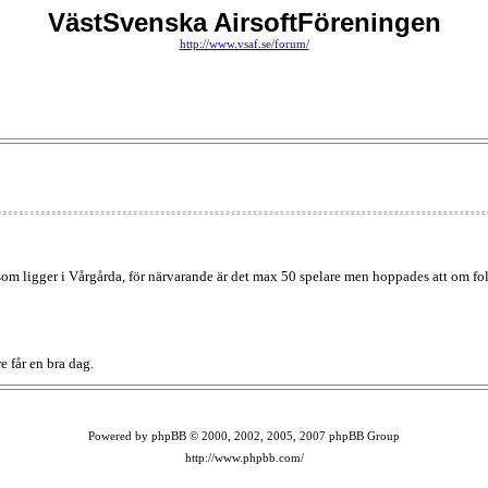
VästSvenska AirsoftFöreningen
http://www.vsaf.se/forum/
 som ligger i Vårgårda, för närvarande är det max 50 spelare men hoppades att om fol
e får en bra dag.
Powered by phpBB © 2000, 2002, 2005, 2007 phpBB Group
http://www.phpbb.com/