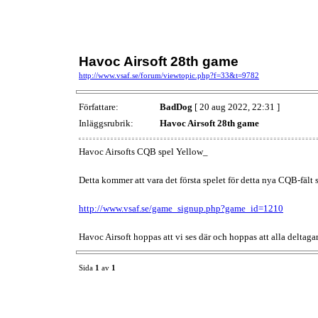
Havoc Airsoft 28th game
http://www.vsaf.se/forum/viewtopic.php?f=33&t=9782
Författare:
BadDog
[ 20 aug 2022, 22:31 ]
Inläggsrubrik:
Havoc Airsoft 28th game
Havoc Airsofts CQB spel Yellow_
Detta kommer att vara det första spelet för detta nya CQB-fält
http://www.vsaf.se/game_signup.php?game_id=1210
Havoc Airsoft hoppas att vi ses där och hoppas att alla deltagar
Sida
1
av
1