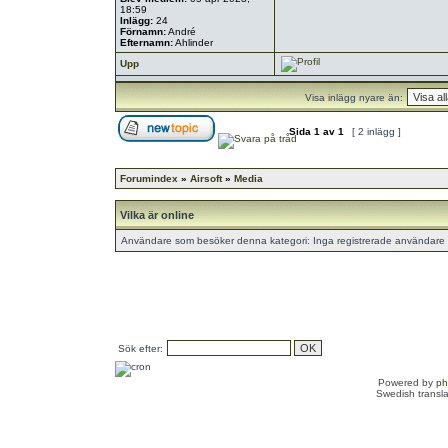
18:59
Inlägg:
24
Förnamn:
André
Efternamn:
Ahlinder
Upp
Visa inlägg nyare än:
Sida
1
av
1
[ 2 inlägg ]
Forumindex
»
Airsoft
»
Media
Vilka är online
Användare som besöker denna kategori: Inga registrerade användare 
Sök efter:
Powered by
p
Swedish transl