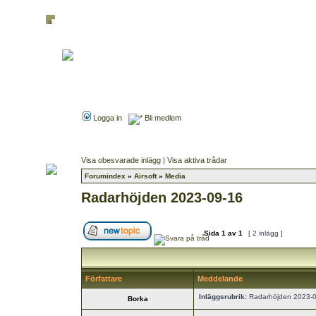
Logga in
Bli medlem
Visa obesvarade inlägg
|
Visa aktiva trådar
Forumindex
»
Airsoft
»
Media
Radarhöjden 2023-09-16
Sida
1
av
1
[ 2 inlägg ]
Författare
Meddelande
Inläggsrubrik:
Radarhöjden 2023-
Borka