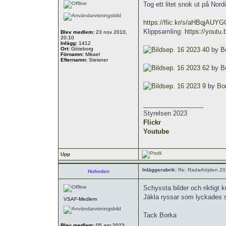
Tog ett litet snok ut på Nor
https://flic.kr/s/aHBqjAUYG
Klippsamling:
https://yout
Blev medlem:
23 nov 2010,
20:10
Inlägg:
1412
Ort:
Göteborg
sep. 16 2023 40
by
B
Förnamn:
Mikael
Efternamn:
Steisner
sep. 16 2023 62
by
B
sep. 16 2023 9
by
Bor
_________________
Styrelsen 2023
Flickr
Youtube
Upp
Inläggsrubrik:
Re: Radarhöjden 20
Huhnden
Schyssta bilder och riktigt k
Jäkla ryssar som lyckades s
VSAF-Medlem
Tack Borka
Blev medlem:
05 apr 2023,