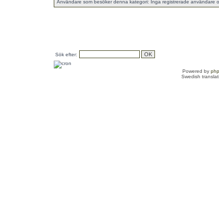
Användare som besöker denna kategori: Inga registrerade användare o
Sök efter:
Powered by
ph
Swedish transla