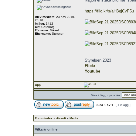
Någon enstaka bild från spele
https://flic.kr/s/aHBqjCvP5u
Blev medlem:
23 nov 2010,
20:10
Sep 21 2025DSC0893
Inlägg:
1412
Ort:
Göteborg
Förnamn:
Mikael
Sep 21 2025DSC0894
Efternamn:
Steisner
Sep 21 2025DSC0892
_________________
Styrelsen 2023
Flickr
Youtube
Upp
Visa inlägg nyare än:
Sida
1
av
1
[ 1 inlägg ]
Forumindex
»
Airsoft
»
Media
Vilka är online