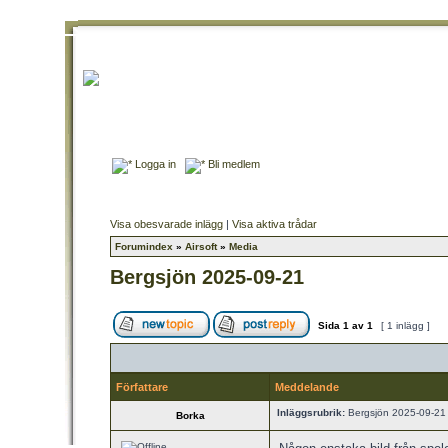
Logga in
Bli medlem
Visa obesvarade inlägg
|
Visa aktiva trådar
Forumindex
»
Airsoft
»
Media
Bergsjön 2025-09-21
Sida
1
av
1
[ 1 inlägg ]
Författare
Meddelande
Inläggsrubrik:
Bergsjön 2025-09-21
Borka