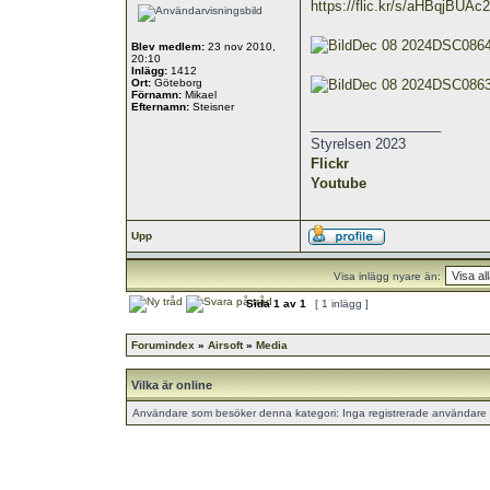
https://flic.kr/s/aHBqjBUAc2
Dec 08 2024DSC086
Blev medlem:
23 nov 2010,
20:10
Inlägg:
1412
Ort:
Göteborg
Dec 08 2024DSC086
Förnamn:
Mikael
Efternamn:
Steisner
_________________
Styrelsen 2023
Flickr
Youtube
Upp
Visa inlägg nyare än:
Sida
1
av
1
[ 1 inlägg ]
Forumindex
»
Airsoft
»
Media
Vilka är online
Användare som besöker denna kategori: Inga registrerade användare 