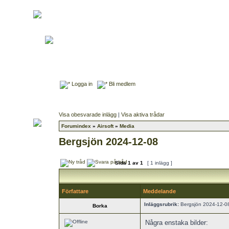
Logga in
Bli medlem
Visa obesvarade inlägg
|
Visa aktiva trådar
Forumindex
»
Airsoft
»
Media
Bergsjön 2024-12-08
Sida
1
av
1
[ 1 inlägg ]
Författare
Meddelande
Inläggsrubrik:
Bergsjön 2024-12-0
Borka
Några enstaka bilder: