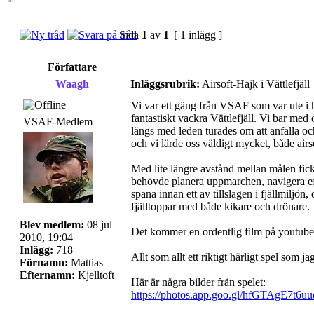
Sida
1
av
1
[ 1 inlägg ]
Författare
Waagh
Inläggsrubrik:
Airsoft-Hajk i Vättlefjäll
Vi var ett gäng från VSAF som var ute i h
fantastiskt vackra Vättlefjäll. Vi bar med
VSAF-Medlem
längs med leden turades om att anfalla och
och vi lärde oss väldigt mycket, både airs
Med lite längre avstånd mellan målen fic
behövde planera uppmarchen, navigera efter
spana innan ett av tillslagen i fjällmiljö
fjälltoppar med både kikare och drönare.
Blev medlem:
08 jul
Det kommer en ordentlig film på youtube
2010, 19:04
Inlägg:
718
Allt som allt ett riktigt härligt spel som 
Förnamn:
Mattias
Efternamn:
Kjelltoft
Här är några bilder från spelet:
https://photos.app.goo.gl/hfGTAgE7t6u