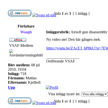
Sida
1
av
1
[ 1 inlägg ]
Författare
Waagh
Inläggsrubrik:
Airsoft gun disassem
Ny video ute! Den här gången mek.
VSAF-Medlem
https://youtu.be/ZAcE3_hP8kU?si
_________________
Ordförande VSAF
Blev medlem:
08 jul
2010, 19:04
Inlägg:
718
Förnamn:
Mattias
Efternamn:
Kjelltoft
Upp
Visa inlägg nyare än:
Sida
1
av
1
[ 1 inlägg ]