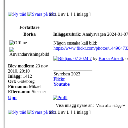
Sida
1
av
1
[ 1 inlägg ]
Författare
Borka
Inläggsrubrik:
Analysvägen 2024-01-0
Någon enstaka kall bild:
https://www.flickr.com/photos/14496473
jan. 07 2024 7
by
Borka Airsoft
, 
Blev medlem:
23 nov
_________________
2010, 20:10
Styrelsen 2023
Inlägg:
1412
Flickr
Ort:
Göteborg
Youtube
Förnamn:
Mikael
Efternamn:
Steisner
Upp
Visa inlägg nyare än:
Sida
1
av
1
[ 1 inlägg ]