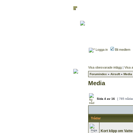
Logga in
Bli medlem
Visa obesvarade inlägg
|
Visa a
Forumindex
»
Airsoft
»
Media
Media
Sida
4
av
16
[ 785 tråda
Trådar
Kort klipp om Vatte