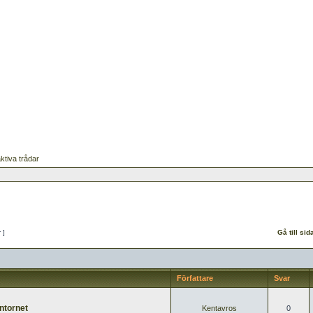
ktiva trådar
r ]
Gå till sid
Författare
Svar
ntornet
Kentavros
0