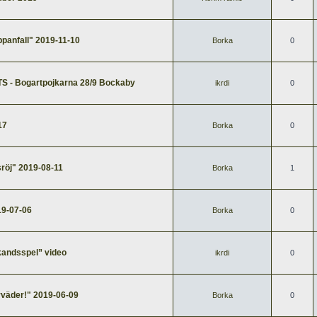
panfall" 2019-11-10
Borka
0
 - Bogartpojkarna 28/9 Bockaby
ikrdi
0
17
Borka
0
röj" 2019-08-11
Borka
1
19-07-06
Borka
0
kandsspel” video
ikrdi
0
väder!" 2019-06-09
Borka
0