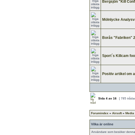
Bergsjön "Kill Con
Mölnlycke Analysv
Borås "Fabriken" 
Sport´s Killcam fo
Positiv artikel om 
Sida
4
av
16
[ 785 tråda
Forumindex
»
Airsoft
»
Media
Vilka är online
Användare som besöker denna k