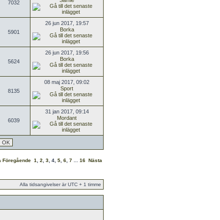
Samle
7032
26 jun 2017, 19:57
Borka
5901
26 jun 2017, 19:56
Borka
5624
08 maj 2017, 09:02
Sport
8135
31 jan 2017, 09:14
Mordant
6039
a
Föregående
1
,
2
,
3
,
4
,
5
,
6
,
7
...
16
Nästa
Alla tidsangivelser är UTC + 1 timme