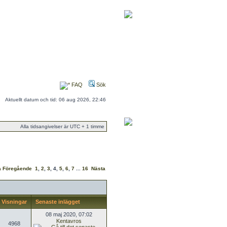
FAQ
Sök
Aktuellt datum och tid: 06 aug 2026, 22:46
Alla tidsangivelser är UTC + 1 timme
a
Föregående
1
,
2
,
3
,
4
,
5
,
6
,
7
...
16
Nästa
Visningar
Senaste inlägget
08 maj 2020, 07:02
Kentavros
4968