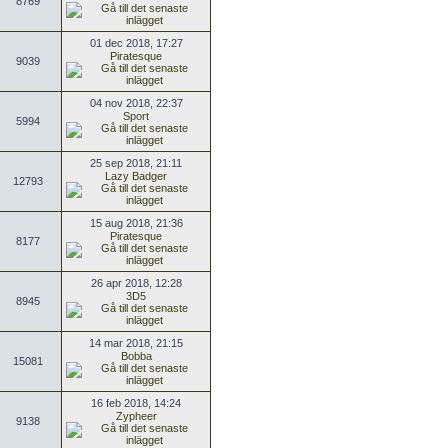
8769
01 dec 2018, 17:27
Piratesque
9039
04 nov 2018, 22:37
Sport
5994
25 sep 2018, 21:11
Lazy Badger
12793
15 aug 2018, 21:36
Piratesque
8177
26 apr 2018, 12:28
3D5
8945
14 mar 2018, 21:15
Bobba
15081
16 feb 2018, 14:24
Zypheer
9138