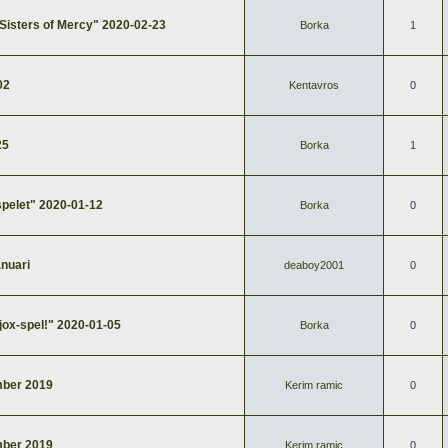
Sisters of Mercy" 2020-02-23
Borka
1
02
Kentavros
0
25
Borka
1
spelet" 2020-01-12
Borka
0
nuari
deaboy2001
0
jox-spel!" 2020-01-05
Borka
0
ber 2019
Kerim ramic
0
ber 2019
Kerim ramic
0