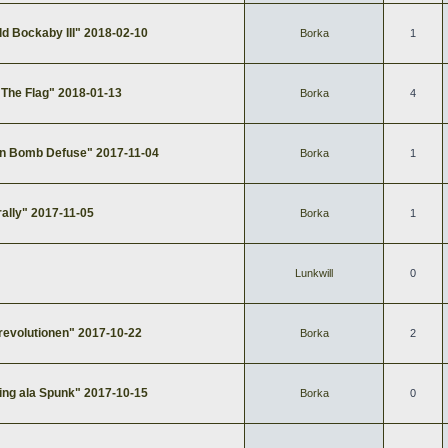
ld Bockaby III" 2018-02-10
Borka
1
 The Flag" 2018-01-13
Borka
4
on Bomb Defuse" 2017-11-04
Borka
1
ally" 2017-11-05
Borka
1
Lunkwill
0
revolutionen" 2017-10-22
Borka
2
ing ala Spunk" 2017-10-15
Borka
0