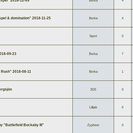
spel" 2018-12-09
Borka
4
spel & domination" 2018-11-25
Borka
4
Sport
0
018-09-23
Borka
7
d Rush" 2018-08-11
Borka
1
ergsjön
3D5
0
Lilljab
6
 "Battlefield Bockaby III"
Zypheer
0