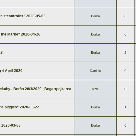
n steamroller" 2020-05-03
Borka
0
f the Marne" 2020-04-26
Borka
0
18
Borka
2
 4 April 2020
Danielo
0
ckaby - Borås 28/3/2020 | Bogartpojkarna
ikrdi
0
tle piggies" 2020-03-22
Borka
1
" 2020-03-08
Borka
0