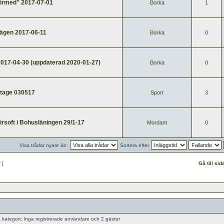
firmed" 2017-07-01
Borka
1
ägen 2017-06-11
Borka
0
2017-04-30 (uppdaterad 2020-01-27)
Borka
0
otage 030517
Sport
3
airsoft i Bohusläningen 29/1-17
Mordant
0
Visa trådar nyare än:
Sortera efter
r ]
Gå till sid
ategori: Inga registrerade användare och 2 gäster